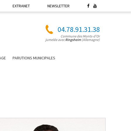
EXTRANET
NEWSLETTER
04.78.91.31.38
Commune des Monts-d'Or
jumelée avec
Ringsheim
(Allemagne)
LAGE
PARUTIONS MUNICIPALES