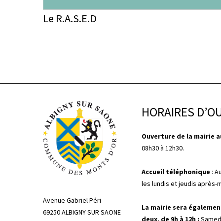
Le R.A.S.E.D
HORAIRES D’O
Ouverture de la mairie au
08h30 à 12h30.
Accueil téléphonique
: A
les lundis et jeudis après-
Avenue Gabriel Péri
La mairie sera égalemen
69250 ALBIGNY SUR SAONE
deux, de 9h à 12h :
Samedi