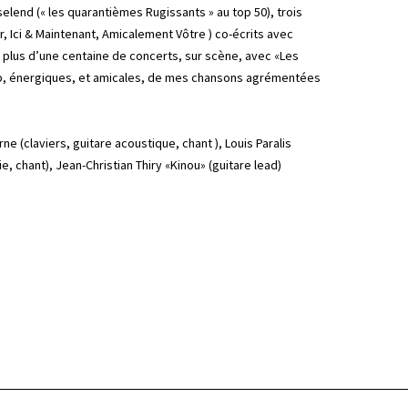
end (« les quarantièmes Rugissants » au top 50), trois
r, Ici & Maintenant, Amicalement Vôtre ) co-écrits avec
 plus d’une centaine de concerts, sur scène, avec «Les
op, énergiques, et amicales, de mes chansons agrémentées
ne (claviers, guitare acoustique, chant ), Louis Paralis
e, chant), Jean-Christian Thiry «Kinou» (guitare lead)