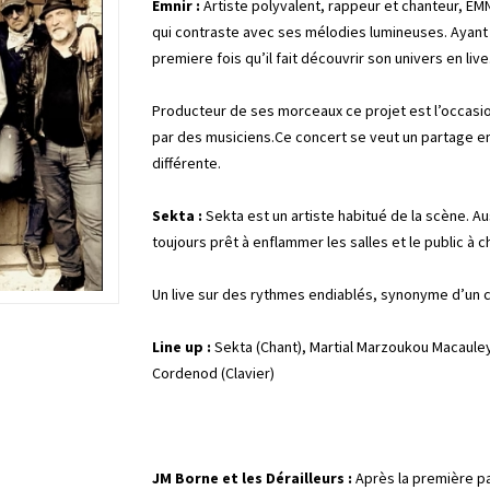
Emnir :
Artiste polyvalent, rappeur et chanteur, EMN
qui contraste avec ses mélodies lumineuses. Ayant g
premiere fois qu’il fait découvrir son univers en live
Producteur de ses morceaux ce projet est l’occasi
par des musiciens.Ce concert se veut un partage ent
différente.
Sekta :
Sekta est un artiste habitué de la scène. Au
toujours prêt à enflammer les salles et le public à 
Un live sur des rythmes endiablés, synonyme d’un c
Line up :
Sekta (Chant), Martial Marzoukou Macauley 
Cordenod (Clavier)
JM Borne et les Dérailleurs :
Après la première pa