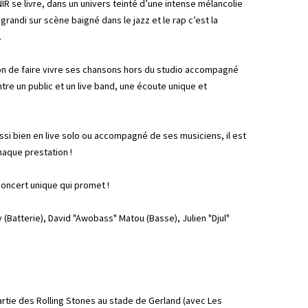
IR se livre, dans un univers teinté d’une intense mélancolie
randi sur scène baigné dans le jazz et le rap c’est la
.
on de faire vivre ses chansons hors du studio accompagné
re un public et un live band, une écoute unique et
ssi bien en live solo ou accompagné de ses musiciens, il est
chaque prestation !
oncert unique qui promet !
(Batterie), David "Awobass" Matou (Basse), Julien "Djul"
rtie des Rolling Stones au stade de Gerland (avec Les