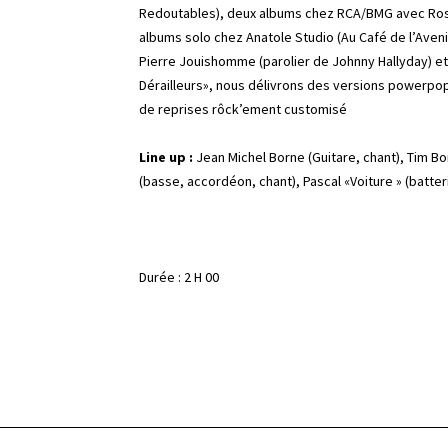
Redoutables), deux albums chez RCA/BMG avec Rosel
albums solo chez Anatole Studio (Au Café de l’Aveni
Pierre Jouishomme (parolier de Johnny Hallyday) et
Dérailleurs», nous délivrons des versions powerp
de reprises rôck’ement customisé
Line up :
Jean Michel Borne (Guitare, chant), Tim Bor
(basse, accordéon, chant), Pascal «Voiture » (batteri
Durée : 2 H 00