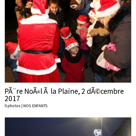
PÃ¨re NoÃ«l Ã la Plaine, 2 dÃ©cembre
2017
0 photos
|
NOS ENFANTS