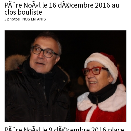
PÃ¨re NoÃ«l le 16 dÃ©cembre 2016 au
clos bouliste
5 photos
|
NOS ENFANTS
PÃ¨re NoÃ«l le 9 dÃ©cembre 2016 place