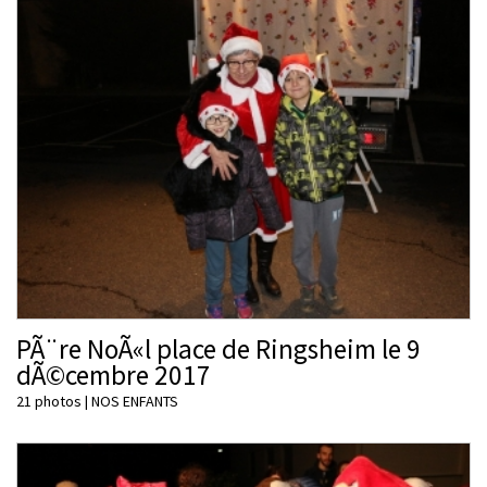
PÃ¨re NoÃ«l place de Ringsheim le 9
dÃ©cembre 2017
21 photos
|
NOS ENFANTS