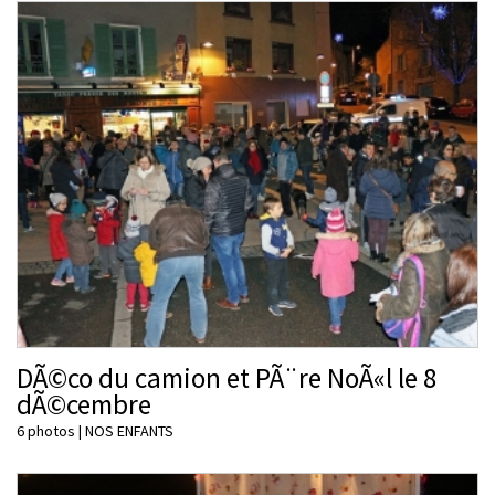
DÃ©co du camion et PÃ¨re NoÃ«l le 8
dÃ©cembre
6 photos
|
NOS ENFANTS