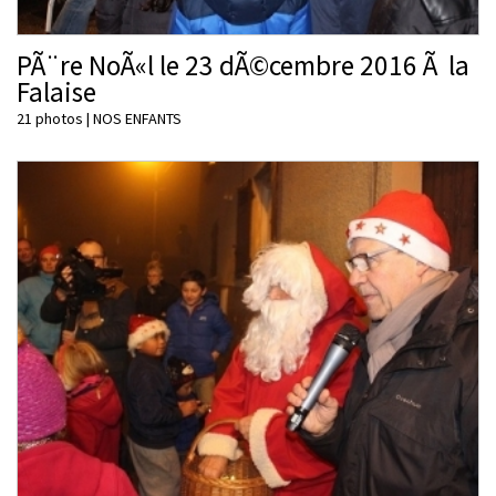
PÃ¨re NoÃ«l le 23 dÃ©cembre 2016 Ã la
Falaise
21 photos
|
NOS ENFANTS