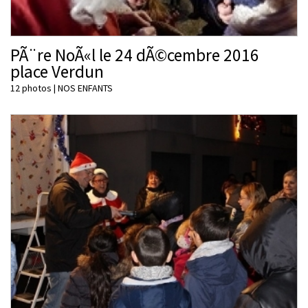
PÃ¨re NoÃ«l le 24 dÃ©cembre 2016
place Verdun
12 photos
|
NOS ENFANTS