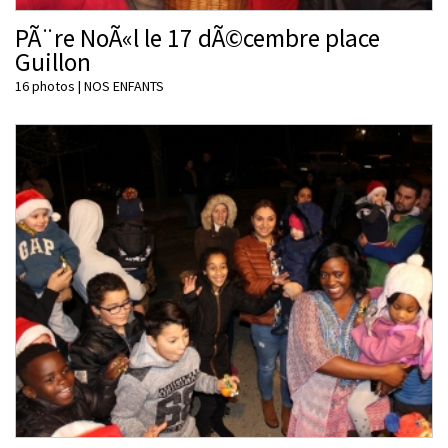
PÃ¨re NoÃ«l le 17 dÃ©cembre place
Guillon
16 photos
|
NOS ENFANTS