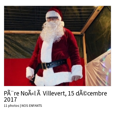
PÃ¨re NoÃ«l Ã Villevert, 15 dÃ©cembre
2017
11 photos
|
NOS ENFANTS