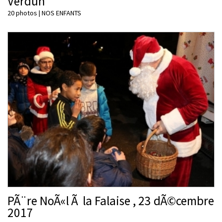
Verdun
20 photos
|
NOS ENFANTS
PÃ¨re NoÃ«l Ã la Falaise , 23 dÃ©cembre
2017