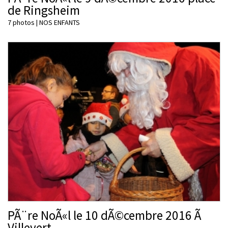
de Ringsheim
7 photos
|
NOS ENFANTS
PÃ¨re NoÃ«l le 10 dÃ©cembre 2016 Ã
Villevert