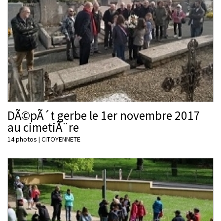
DÃ©pÃ´t gerbe le 1er novembre 2017
au cimetiÃ¨re
14 photos
|
CITOYENNETE