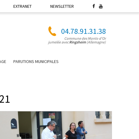
EXTRANET
NEWSLETTER
04.78.91.31.38
Commune des Monts-d'Or
jumelée avec
Ringsheim
(Allemagne)
LAGE
PARUTIONS MUNICIPALES
021