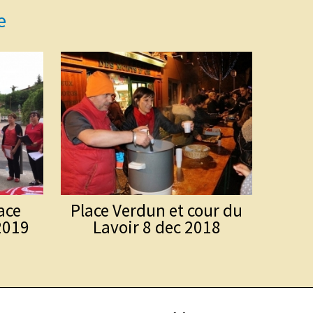
e
ace
Place Verdun et cour du
Les
2019
Lavoir 8 dec 2018