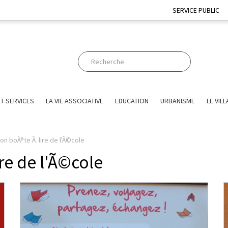
SERVICE PUBLIC
T SERVICES
LA VIE ASSOCIATIVE
EDUCATION
URBANISME
LE VIL
on boÃ®te Ã lire de l'Ã©cole
re de l'Ã©cole